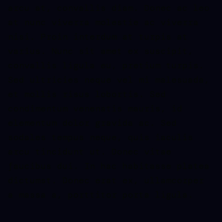
arcu at, convallis diam. Donec ac leo
at nunc viverra molestie ac viverra
nisi. Proin interdum at turpis at
varius. Nunc sit amet ex suscipit,
convallis ligula eu, pretium turpis.
Sed ultricies neque vel mi malesuada,
et mollis risus lobortis. Sed
condimentum venenatis mauris, id
elementum dolor gravida ac. Sed
sodales tempus neque, quis iaculis
arcu tincidunt ut. Donec vitae
faucibus dui. In hac habitasse platea
dictumst. Donec erat ex, ullamcorper
a massa a, porttitor porta ligula.