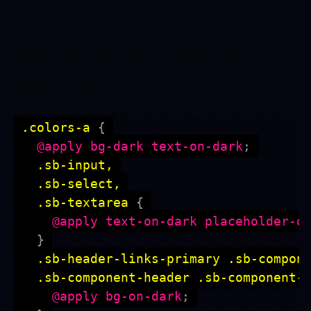
posuere quam.
SYNTAX HIGHLIGHTER IN
NEXT.JS
.colors-a
{
@apply
 bg-dark text-on-dark
;
  .sb-textarea
{
@apply
 text-on-dark placeholder-o
}
  .sb-component-header .sb-component-
@apply
 bg-on-dark
;