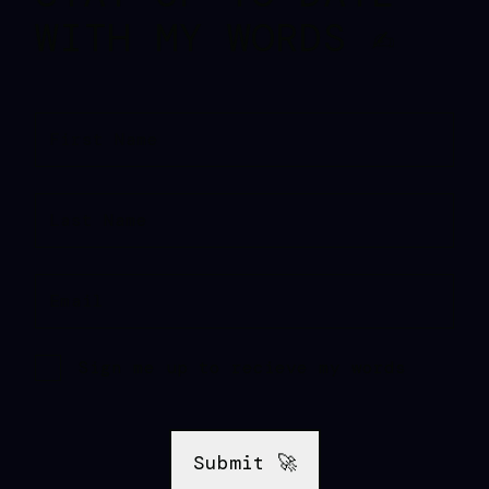
WITH MY WORDS ✍️
First Name
Last Name
Email
Sign me up to recieve my words
Submit 🚀