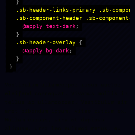
}
  .sb-component-header .sb-component-
@apply
 text-dark
;
}
.sb-header-overlay
{
@apply
 bg-dark
;
}
}
Vestibulum ullamcorper risus auctor
eleifend consequat. Vivamus mollis in
tellus ac ullamcorper. Vestibulum sit
amet bibendum ipsum, vitae rutrum ex.
Nullam cursus, urna et dapibus
aliquam, urna leo euismod metus, eu