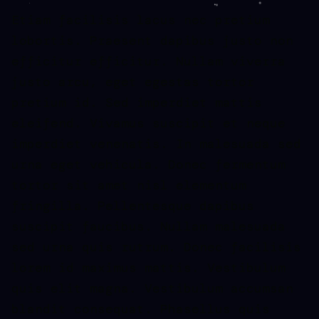
Etiam facilisis lacus nec pretium
lobortis. Praesent dapibus justo non
efficitur efficitur. Nullam viverra
justo arcu, eget egestas tortor
pretium id. Sed imperdiet mattis
eleifend. Vivamus suscipit et neque
imperdiet venenatis. In malesuada sed
urna eget vehicula. Donec fermentum
tortor sit amet nisl elementum
fringilla. Pellentesque dapibus
suscipit faucibus. Nullam malesuada
sed urna quis rutrum. Donec facilisis
lorem id maximus mattis. Vestibulum
quis elit magna. Vestibulum accumsan
blandit consequat. Phasellus quis