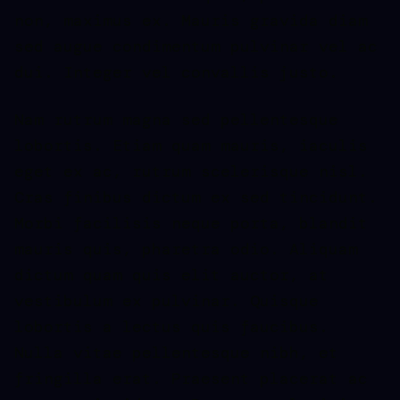
non, maximus ex. Mauris gravida diam
sed augue condimentum pulvinar vel ac
dui. Integer vel convallis justo.
Nam rutrum magna sed pellentesque
lobortis. Etiam quam mauris, iaculis
eget ex ac, rutrum scelerisque nisl.
Cras finibus dictum ex sed tincidunt.
Morbi facilisis neque porta, blandit
mauris quis, pharetra odio. Aliquam
dictum quam quis elit auctor, at
vestibulum ex pulvinar. Quisque
lobortis a lectus quis faucibus.
Nulla vitae pellentesque nibh, et
fringilla erat. Praesent placerat ac