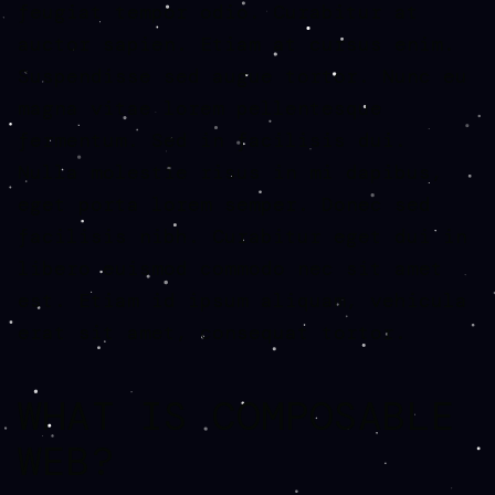
feugiat tempor odio. Curabitur at
auctor sapien. Etiam at cursus enim.
Suspendisse sed augue tortor. Nunc eu
magna vitae lorem pellentesque
fermentum. Sed in facilisis dui.
Nulla molestie risus in mi dapibus,
eget porta lorem semper. Donec sed
facilisis nibh. Curabitur eget dui in
libero euismod commodo nec sit amet
est. Etiam id ipsum aliquam, vehicula
erat sit amet, consequat tortor.
WHAT IS COMPOSABLE
WEB?