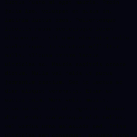
luctus justo mi eget mauris. Proin
felis leo, volutpat et purus in,
lacinia luctus eros. Pellentesque
lobortis massa scelerisque lorem
ullamcorper, sit amet elementum nulla
scelerisque. In volutpat efficitur
nulla, aliquam ornare lectus
ultricies ac. Mauris sagittis ornare
dictum. Nulla vel felis ut purus
fermentum pretium. Sed id lectus ac
diam aliquet venenatis. Etiam ac
auctor enim. Nunc velit mauris,
viverra vel orci ut, egestas rhoncus
diam. Morbi scelerisque nibh tellus,
vel varius urna malesuada sed. Etiam
ultricies sem consequat, posuere urna