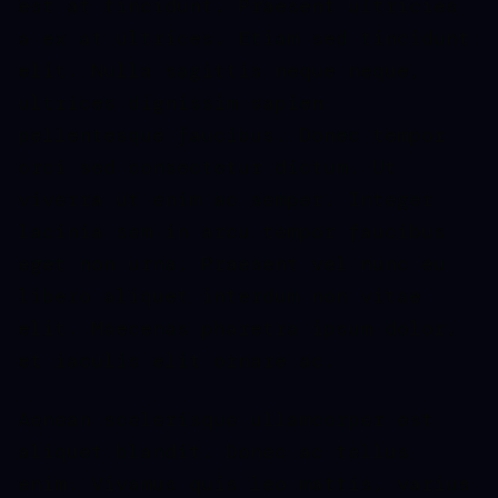
est at tincidunt. Praesent ultricies
a ex at ultrices. Etiam sed tincidunt
elit. Nulla sagittis neque neque,
ultrices dignissim sapien
pellentesque faucibus. Donec tempor
orci sed consectetur dictum. Ut
viverra ut enim ac semper. Integer
lacinia sem in arcu tempor faucibus
eget non urna. Praesent vel nunc eu
libero aliquet interdum non vitae
elit. Maecenas pharetra ipsum dolor,
et iaculis elit ornare ac.
Aenean scelerisque ullamcorper est
aliquet blandit. Donec ac tellus
enim. Vivamus quis leo mattis, varius